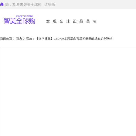
嗨，欢迎来智美全球购
请登录
发现全球正品美妆
当前位置：
首页
>
洁面
> 【国内速达】Eaoron水光洁面乳温和氨基酸洗面奶100ml