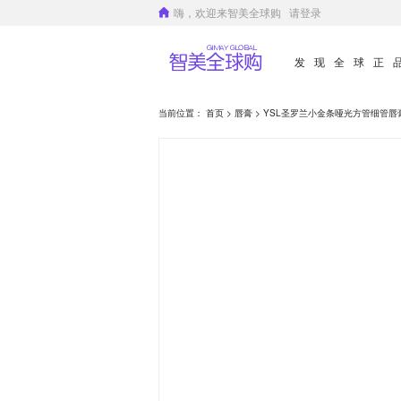
嗨，欢迎来智美全球购
请登录
发现全球正
当前位置：
首页
>
唇膏
> YSL圣罗兰小金条哑光方管细管唇膏