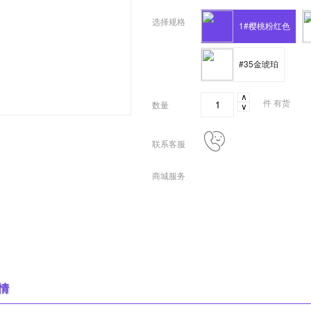
选择规格
1#樱桃粉红色
#35金琥珀
∧
件
有货
数量
∨
联系客服
商城服务
情