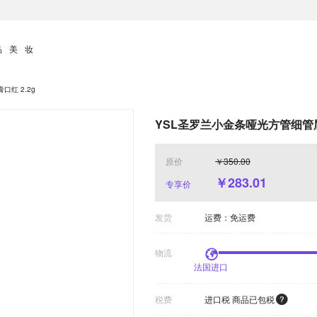
品美妆
口红 2.2g
YSL圣罗兰小金条哑光方管细管唇
原价
￥350.00
￥
283.01
专享价
发货
运费：免运费
物流
法国进口
税费
进口税 商品已包税