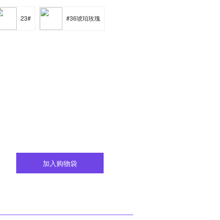
23#
#36琥珀玫瑰
加入购物袋